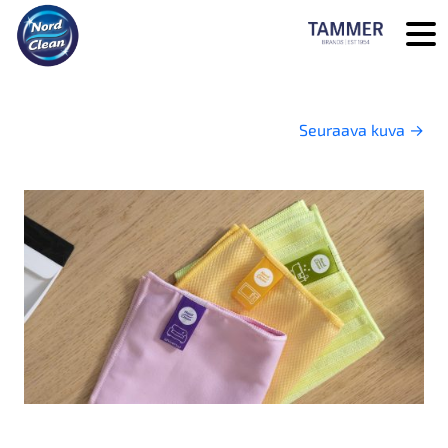
Skip to main content
Seuraava kuva
→