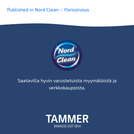
Artikkelien
Published in Nord Clean – Yleissiivous
selaus
Saatavilla hyvin varustetuista myymälöistä ja
verkkokaupoista.