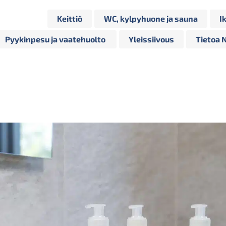
Keittiö
WC, kylpyhuone ja sauna
I
Pyykinpesu ja vaatehuolto
Yleissiivous
Tietoa 