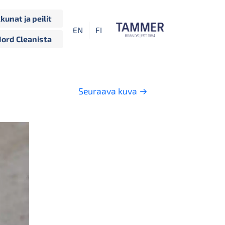
kkunat ja peilit
EN
FI
Nord Cleanista
Seuraava kuva
→