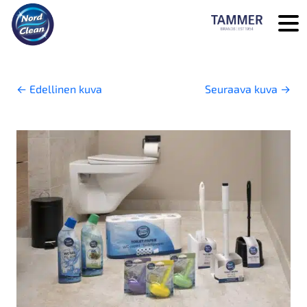
Skip to main content
←
Edellinen kuva
Seuraava kuva
→