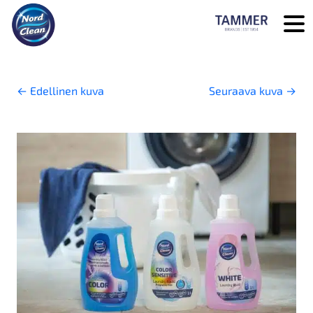
Skip to main content
←
Edellinen kuva
Seuraava kuva
→