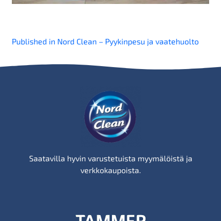
Artikkelien
Published in Nord Clean – Pyykinpesu ja vaatehuolto
selaus
Saatavilla hyvin varustetuista myymälöistä ja
verkkokaupoista.