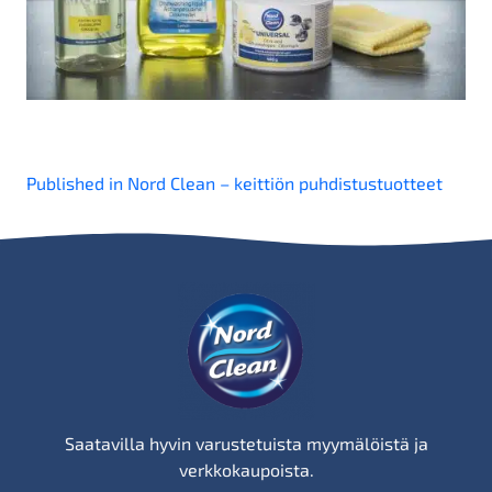
Artikkelien
Published in Nord Clean – keittiön puhdistustuotteet
selaus
Saatavilla hyvin varustetuista myymälöistä ja
verkkokaupoista.