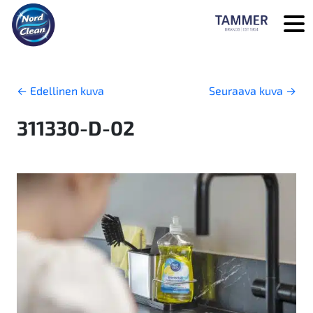
Skip to main content
←
Edellinen kuva
Seuraava kuva
→
311330-D-02