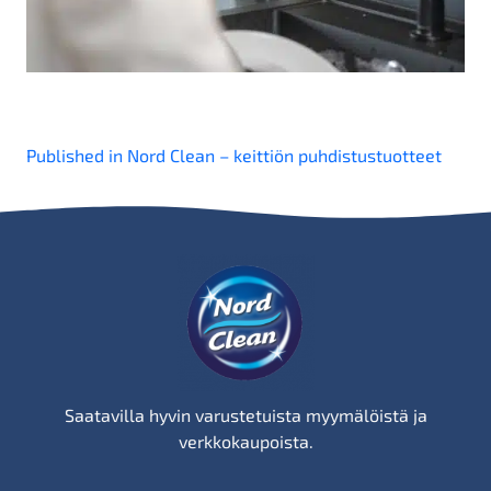
Artikkelien
Published in Nord Clean – keittiön puhdistustuotteet
selaus
Saatavilla hyvin varustetuista myymälöistä ja
verkkokaupoista.