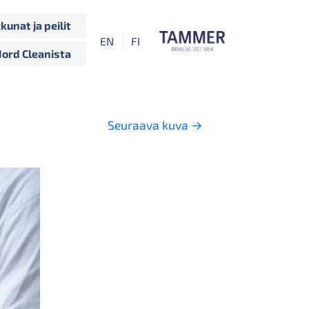
kkunat ja peilit
EN
FI
Nord Cleanista
Seuraava kuva
→