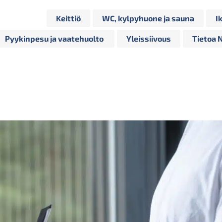
Keittiö
WC, kylpyhuone ja sauna
I
Pyykinpesu ja vaatehuolto
Yleissiivous
Tietoa 