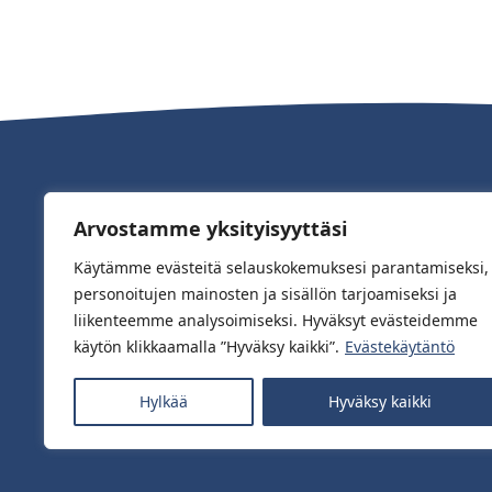
Arvostamme yksityisyyttäsi
Käytämme evästeitä selauskokemuksesi parantamiseksi,
personoitujen mainosten ja sisällön tarjoamiseksi ja
liikenteemme analysoimiseksi. Hyväksyt evästeidemme
käytön klikkaamalla ”Hyväksy kaikki”.
Evästekäytäntö
Saatavilla hyvin varustetuista myymälöis
Hylkää
Hyväksy kaikki
verkkokaupoista.