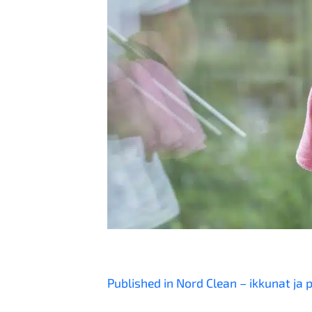
Artikkelien
Published in Nord Clean – ikkunat ja p
selaus