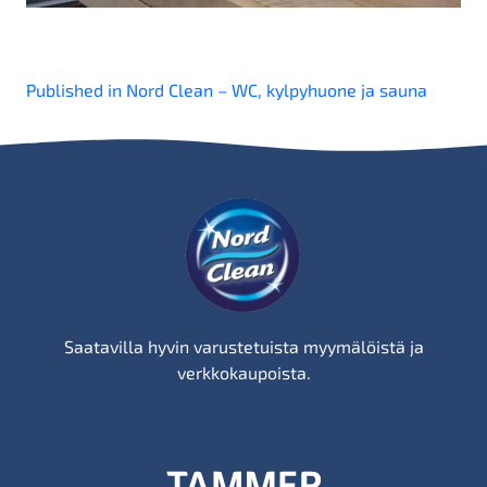
Artikkelien
Published in Nord Clean – WC, kylpyhuone ja sauna
selaus
Saatavilla hyvin varustetuista myymälöistä ja
verkkokaupoista.