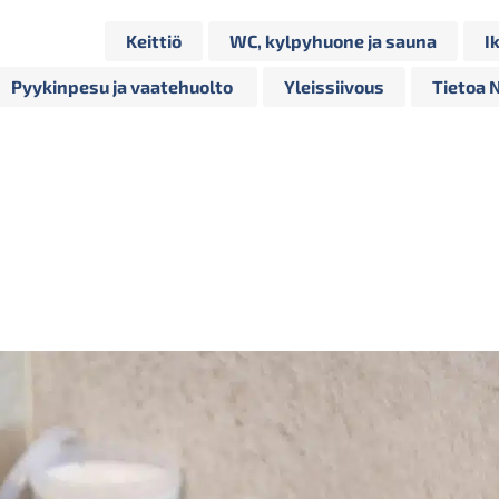
Keittiö
WC, kylpyhuone ja sauna
I
Pyykinpesu ja vaatehuolto
Yleissiivous
Tietoa 