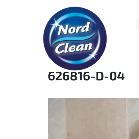
Skip to main content
←
Edellinen kuva
626816-D-04