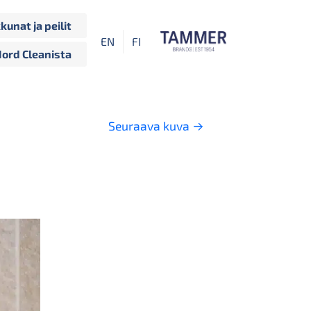
kkunat ja peilit
EN
FI
Nord Cleanista
Seuraava kuva
→