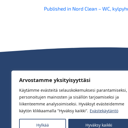
Artikkelien
Published in Nord Clean – WC, kylpy
selaus
Arvostamme yksityisyyttäsi
Käytämme evästeitä selauskokemuksesi parantamiseksi,
personoitujen mainosten ja sisällön tarjoamiseksi ja
liikenteemme analysoimiseksi. Hyväksyt evästeidemme
käytön klikkaamalla ”Hyväksy kaikki”.
Evästekäytäntö
Saatavilla hyvin varustetuista myymälöis
Hylkää
Hyväksy kaikki
verkkokaupoista.