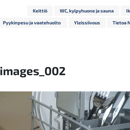
Keittiö
WC, kylpyhuone ja sauna
I
Pyykinpesu ja vaatehuolto
Yleissiivous
Tietoa 
gimages_002