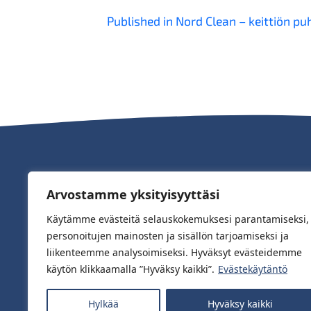
Artikkelien
Published in Nord Clean – keittiön pu
selaus
Arvostamme yksityisyyttäsi
Käytämme evästeitä selauskokemuksesi parantamiseksi,
personoitujen mainosten ja sisällön tarjoamiseksi ja
liikenteemme analysoimiseksi. Hyväksyt evästeidemme
käytön klikkaamalla ”Hyväksy kaikki”.
Evästekäytäntö
Saatavilla hyvin varustetuista myymälöis
Hylkää
Hyväksy kaikki
verkkokaupoista.