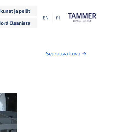
kkunat ja peilit
EN
FI
Nord Cleanista
Seuraava kuva
→