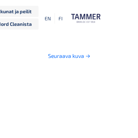
kkunat ja peilit
EN
FI
Nord Cleanista
Seuraava kuva
→