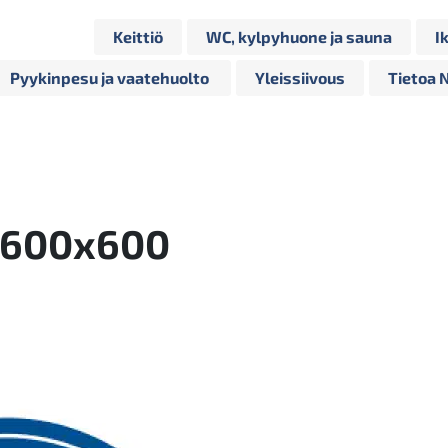
Keittiö
WC, kylpyhuone ja sauna
I
Pyykinpesu ja vaatehuolto
Yleissiivous
Tietoa 
_600x600